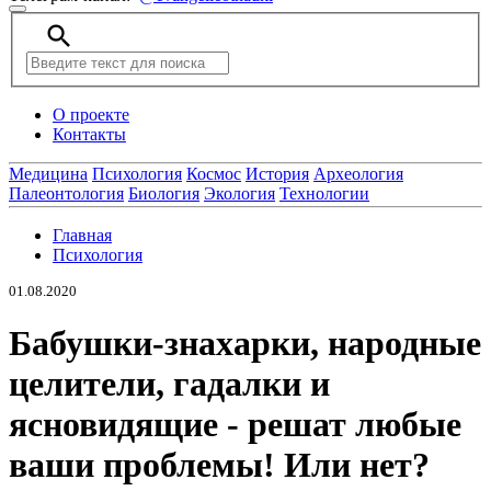
search
О проекте
Контакты
Медицина
Психология
Космос
История
Археология
Палеонтология
Биология
Экология
Технологии
Главная
Психология
01.08.2020
Бабушки-знахарки, народные
целители, гадалки и
ясновидящие - решат любые
ваши проблемы! Или нет?