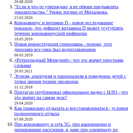
26.08.2020
"Если я что-то утверждаю, я не обязан предъявлять
доказательства." Уроки логики от Михалкова.
23.05.2020
Коронавирус и витамин D - новое исследование
показало, что дефицит витамина D может усугублять
течение коронавирусной инфекции
10.05.2019
Новая реконструкция спинозавра - похоже, этот
динозавр все-таки был водоплавающим
06.05.2019
«Ретроградный Меркурий»: что это значит простыми
словами
20.05.2021
Эгоизм, альтруизм и парохиализм в поведении детей с
точки зрения теории эволюции
31.12.2018
Пентагон опубликовал официальное видео с НЛО - что
это значит на самом деле?
29.04.2020
Как правильно отдыхать и восстанавливаться - условия
полноценного отдыха
07.09.2020
Про коронавирус и сеть 5G, про вакцинацию и
чипирование населения, и даже про олимпиаду по