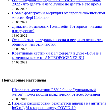
2022 - что делать и чего лучше не делать в это время
22.07.2022
Новые фотографии Меркурия от европейско-японской
миссии Bepi Colombo
28.06.2022
Династия Романовых-Гольштейн-Готторпов - немцы
или русские?
13.06.2022
Оспа обезьян, натуральная оспа и ветряная оспа - что
общего и чем отличаются
05.06.2022
Креативные картинки к 14 февраля в духе «Love is в
каменном веке» от ANTROPOGENEZ.RU
14.02.2022
Популярные материалы
Школа психосоматики PSY 2.0 и ее "уникальный
метод", помогающий практически от всех болезней
23.09.2019
Нюансы расшифровки результатов анализа на антитела
IgG и IgM к коронавирусу COVID-19