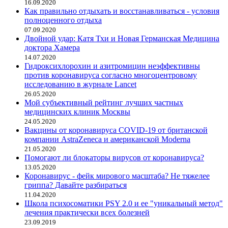
16.09.2020
Как правильно отдыхать и восстанавливаться - условия
полноценного отдыха
07.09.2020
Двойной удар: Катя Тхи и Новая Германская Медицина
доктора Хамера
14.07.2020
Гидроксихлорохин и азитромицин неэффективны
против коронавируса согласно многоцентровому
исследованию в журнале Lancet
26.05.2020
Мой субъективный рейтинг лучших частных
медицинских клиник Москвы
24.05.2020
Вакцины от коронавируса COVID-19 от британской
компании AstraZeneca и американской Moderna
21.05.2020
Помогают ли блокаторы вирусов от коронавируса?
13.05.2020
Коронавирус - фейк мирового масштаба? Не тяжелее
гриппа? Давайте разбираться
11.04.2020
Школа психосоматики PSY 2.0 и ее "уникальный метод"
лечения практически всех болезней
23.09.2019