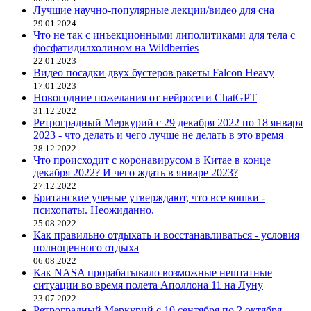
Лучшие научно-популярные лекции/видео для сна
29.01.2024
Что не так с инъекционными липолитиками для тела с
фосфатидилхолином на Wildberries
22.01.2023
Видео посадки двух бустеров ракеты Falcon Heavy
17.01.2023
Новогодние пожелания от нейросети ChatGPT
31.12.2022
Ретроградный Меркурий с 29 декабря 2022 по 18 января
2023 - что делать и чего лучше не делать в это время
28.12.2022
Что происходит с коронавирусом в Китае в конце
декабря 2022? И чего ждать в январе 2023?
27.12.2022
Британские ученые утверждают, что все кошки -
психопаты. Неожиданно.
25.08.2022
Как правильно отдыхать и восстанавливаться - условия
полноценного отдыха
06.08.2022
Как NASA прорабатывало возможные нештатные
ситуации во время полета Аполлона 11 на Луну
23.07.2022
Ретроградный Меркурий с 10 сентября по 2 октября