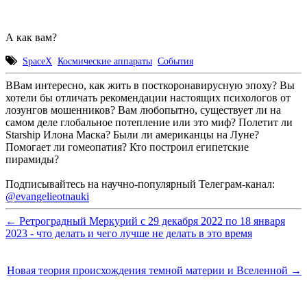
А как вам?
SpaceX
Космические аппараты
События
ВВам интересно, как жить в посткоронавирусную эпоху? Вы
хотели бы отличать рекомендации настоящих психологов от
лозунгов мошенников? Вам любопытно, существует ли на
самом деле глобальное потепление или это миф? Полетит ли
Starship Илона Маска? Были ли американцы на Луне?
Помогает ли гомеопатия? Кто построил египетские
пирамиды?
Подписывайтесь на научно-популярный Телеграм-канал:
@evangelieotnauki
← Ретроградный Меркурий с 29 декабря 2022 по 18 января
2023 - что делать и чего лучше не делать в это время
Новая теория происхождения темной материи и Вселенной →