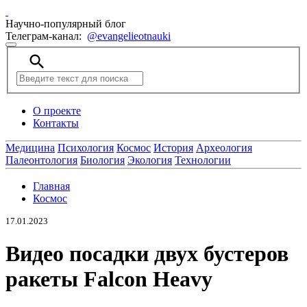
Научно-популярный блог
Телеграм-канал:
@evangelieotnauki
search
О проекте
Контакты
Медицина
Психология
Космос
История
Археология
Палеонтология
Биология
Экология
Технологии
Главная
Космос
17.01.2023
Видео посадки двух бустеров
ракеты Falcon Heavy