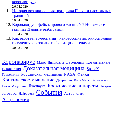
коронавирусу
26.04.2020
История возникновения праздника Пасхи и пасхальных
традиций
19.04.2020
Коронавирус - фейк мирового масштаба? Не тяжелее
гриппа? Давайте разбираться.
11.04.2020
Как работает гомеопатия - наноассоциаты, эмиссионные
излучения и резонанс информации с генами
30.03.2020
Коронавирус
Эволюция
Когнитивные
Марс
Динозавры
Доказательная медицина
искажения
SpaceX
Российская медицина
NASA
Фейки
Гомеопатия
Критическое мышление
Депрессия
Илон Маск
Германская
Космические аппараты
Лженаука
Теория
Новая Медицина
События
заговора
Астрология
Нейросети
Астрономия