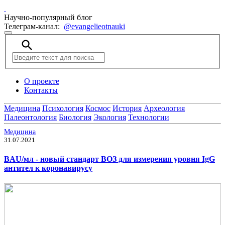
Научно-популярный блог
Телеграм-канал:
@evangelieotnauki
search
О проекте
Контакты
Медицина
Психология
Космос
История
Археология
Палеонтология
Биология
Экология
Технологии
Медицина
31.07.2021
BAU/мл - новый стандарт ВОЗ для измерения уровня IgG
антител к коронавирусу